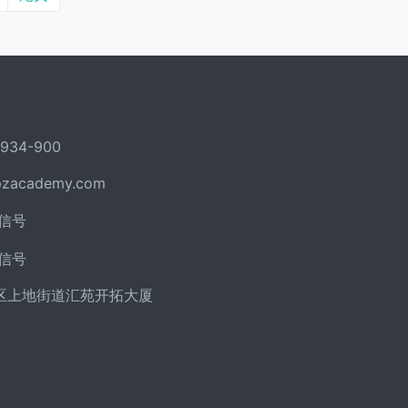
934-900
pzacademy.com
信号
信号
区上地街道汇苑开拓大厦