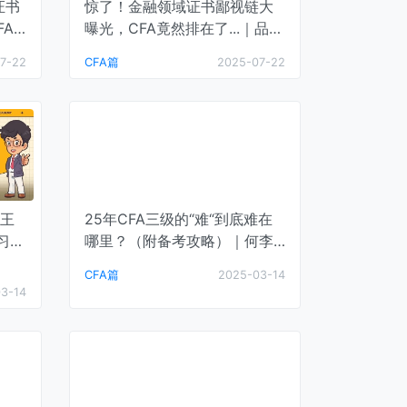
证书
惊了！金融领域证书鄙视链大
FA
曝光，CFA竟然排在了...｜品职
金融资讯
7-22
CFA篇
2025-07-22
王
25年CFA三级的“难“到底难在
学习课
哪里？（附备考攻略）｜何李
的CFA学习课堂
CFA篇
2025-03-14
3-14