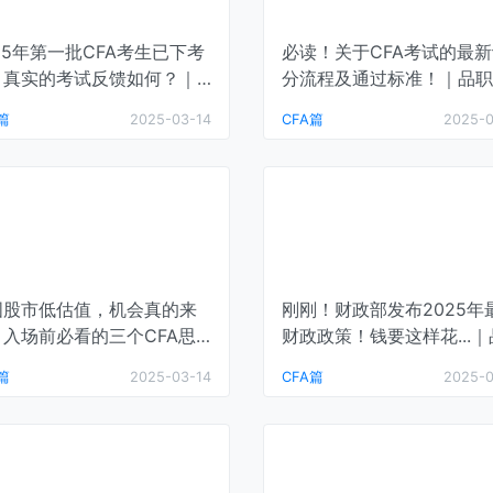
25年第一批CFA考生已下考
必读！关于CFA考试的最
，真实的考试反馈如何？｜
分流程及通过标准！｜品职
职课堂
堂
篇
2025-03-14
CFA篇
2025-0
国股市低估值，机会真的来
刚刚！财政部发布2025年
？入场前必看的三个CFA思
财政政策！钱要这样花...
维度｜何李的CFA学习课堂
特许分析师
篇
2025-03-14
CFA篇
2025-0