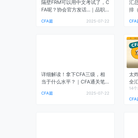
隔壁FRM可以用中文考试了，C
汇总
FA呢？协会官方发话...｜品职
排
特许分析师
时
CFA篇
2025-07-22
CFA
详细解读！拿下CFA三级，相
太
当于什么水平？｜CFA通关笔
全
记
称.
14
CFA篇
2025-07-22
CFA