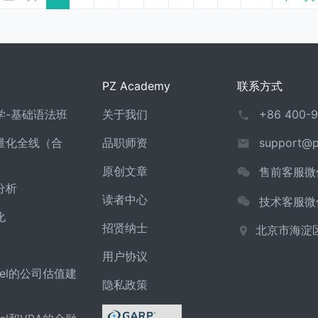
PZ Academy
联系方式
必学-基础语法班
关于我们
+86 400-9
：量化全线（合
品职师资
support@
原创文章
售前客服微
分析
读者中心
技术客服微
化
招贤纳士
北京市海淀
用户协议
el的公司估值建
隐私政策