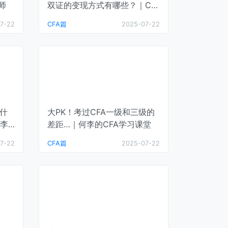
师
双证的变现方式有哪些？｜CF
A通关笔记
7-22
CFA篇
2025-07-22
于什
大PK！考过CFA一级和三级的
李
差距…｜何李的CFA学习课堂
7-22
CFA篇
2025-07-22