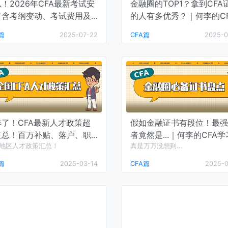
！2026年CFA最新考试安
金融圈的TOP1？拿到CFA
（含考纲变动、考试费用及
的人有多优秀？｜何李的C
间、备考策略）｜品职课堂
学习课堂
篇
2025-07-22
CFA篇
2025-0
炸了！CFA最新人才政策超
假如金融证书有段位！最强
汇总！百万补贴、落户、职
者竟然是...｜何李的CFA
..｜何李的CFA学习课堂
个地区人才政策汇总！
堂
真是万万没想到...
篇
2025-03-14
CFA篇
2025-0