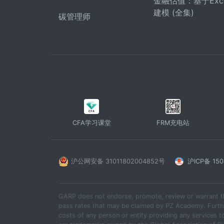
金融估值：基于Exc
建模 (全集)
碳管理师
CFA学习课堂
FRM充电站
沪公网安备 31011802004852号
沪ICP备 150
GARP does not endorse, promote, review or warrant t
pass rates that may be claimed by PZ Academy. Furthe
costs of any person or entity providing any services