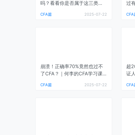
吗？看看你是否属于这三类
过
人！｜CFA通关笔记
课
CFA篇
2025-07-22
CFA
崩溃！正确率70%竟然也过不
超2
了CFA？｜何李的CFA学习课
证
堂
居然
CFA篇
2025-07-22
CFA
堂