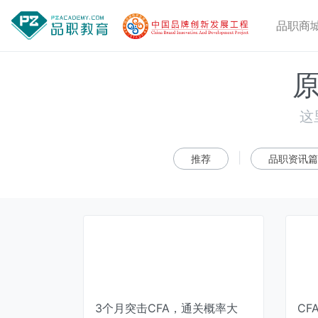
品职商
这
|
推荐
品职资讯篇
3个月突击CFA，通关概率大
C