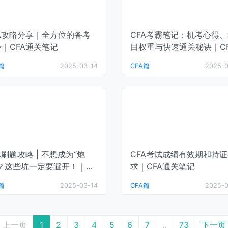
FA攻略分享｜全方位的备考
CFA考霸笔记：机考心得
｜CFA通关笔记
目权重与快速通关秘诀｜C
通关笔记
篇
2025-03-14
CFA篇
2025-0
A刷题攻略 | 不想成为“炮
CFA考试成绩有效期和持
”？这些坑一定要避开！｜CF
求｜CFA通关笔记
通关笔记
篇
2025-03-14
CFA篇
2025-0
上一页
1
2
3
4
5
6
7
..
73
下一页