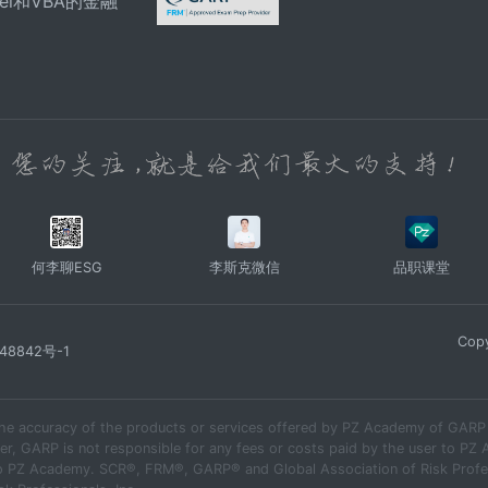
el和VBA的金融
何李聊ESG
李斯克微信
品职课堂
Copy
48842号-1
he accuracy of the products or services offered by PZ Academy of GARP E
r, GARP is not responsible for any fees or costs paid by the user to PZ 
 to PZ Academy. SCR®, FRM®, GARP® and Global Association of Risk Profes