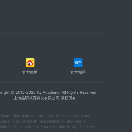
官方微博
官方知乎
right © 2015-2026 PZ Academy. All Rights Reserved.
上海品职教育科技有限公司 版权所有
xam related information, nor does it endorse any
Academy nor is GARP responsible for any fees or
sionals®, in standard character and/or stylized form,