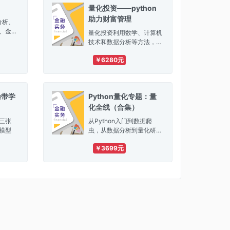
量化投资——python
助力财富管理
据分析、
、金融
量化投资利用数学、计算机
日畅享
技术和数据分析等方法，帮
实战特
助投资者更好地理解市场规
～
￥6280元
律，制定有效的投资策略，
提高投资精度和效率
操带学
Python量化专题：量
化全线（合集）
三张
从Python入门到数据爬
模型
虫，从数据分析到量化研
究，从简单策略到研报复
￥3699元
现，一门课程全搞定。