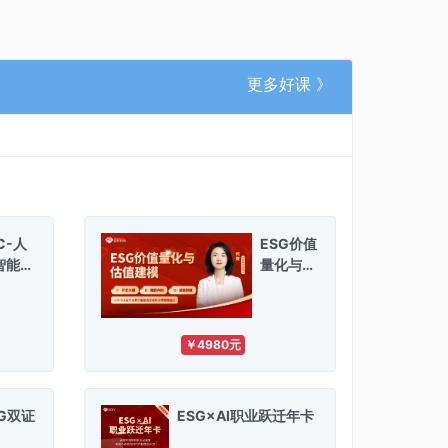
更多好课 》
TC-人
ESG价值
智能E
量化与估
G分析
值建模
【含报
费】
￥4980元
SG双证
ESG×AI职业跃迁年卡