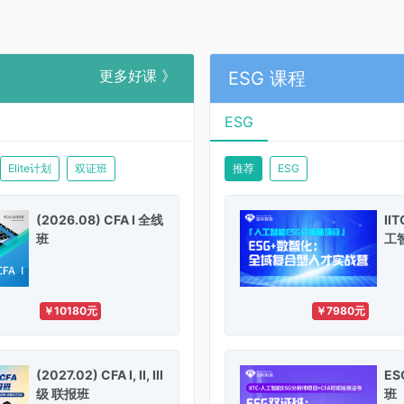
更多好课 》
ESG 课程
ESG
Elite计划
双证班
推荐
ESG
(2026.08) CFA I 全线
II
班
工
S
师
考
￥10180元
￥7980元
(2027.02) CFA I, II, III
E
级 联报班
班