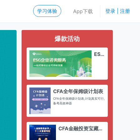
学习体验
登录 | 注册
App下载
爆款活动
ESG
企业
咨询
服务
CFA全年保姆级计划表
CFA全年保姆级计划表,计划真实可行,
ext
备考高效神器
CFA金融投资宝藏专
题课