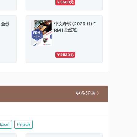
￥9580元
难题。
决备考路上遇到的难题。
 I 全线
中文考试 (2026.11) F
RM I 全线班
￥9580元
更多好课 》
Excel
Fintech