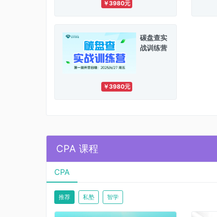
￥3980元
碳盘查实
战训练营
￥3980元
CPA 课程
CPA
推荐
私塾
智学