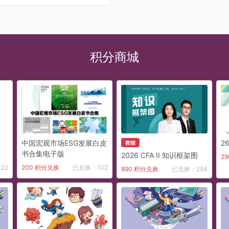
积分商城
中国宏观市场ESG发展白皮
2
教辅
书合集电子版
2026 CFA II 知识框架图
2
22
200 积分兑换
已兑换：102
890 积分兑换
已兑换：254