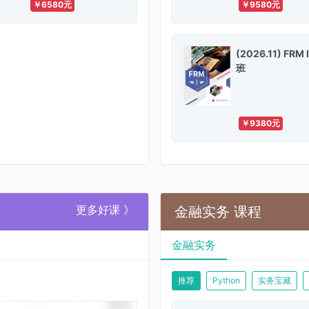
￥6580元
￥9580元
决备考路上遇到的
(2026.11) FRM
班
￥9380元
更多好课 》
金融实务 课程
金融实务
推荐
Python
实务宝藏