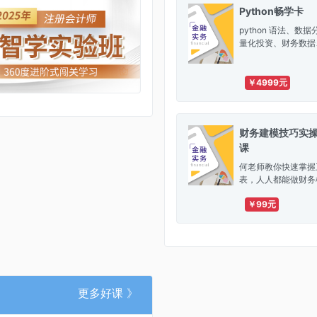
Python畅学卡
python 语法、数
量化投资、财务数据
模型、可视化，365
任意课程！更有答疑
训营计划，伴你学习
￥4999元
财务建模技巧实
课
何老师教你快速掌握
表，人人都能做财务
￥99元
更多好课 》