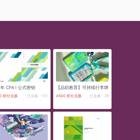
6年 CFA I 公式密钥
【品职教育】可持续行李牌
90 积分兑换
已兑换：121
4500 积分兑换
已兑换：29