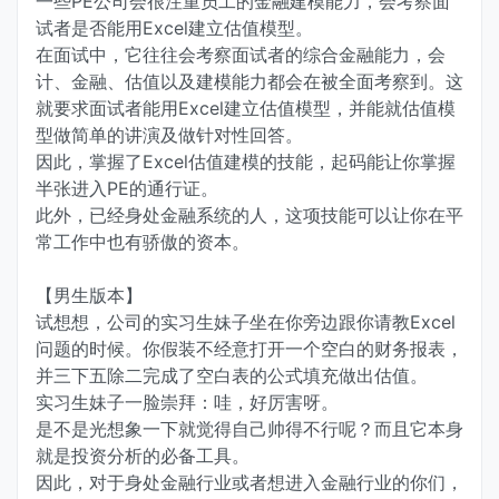
一些PE公司会很注重员工的金融建模能力，会考察面
试者是否能用Excel建立估值模型。
在面试中，它往往会考察面试者的综合金融能力，会
计、金融、估值以及建模能力都会在被全面考察到。这
就要求面试者能用Excel建立估值模型，并能就估值模
型做简单的讲演及做针对性回答。
因此，掌握了Excel估值建模的技能，起码能让你掌握
半张进入PE的通行证。
此外，已经身处金融系统的人，这项技能可以让你在平
常工作中也有骄傲的资本。
【男生版本】
试想想，公司的实习生妹子坐在你旁边跟你请教Excel
问题的时候。你假装不经意打开一个空白的财务报表，
并三下五除二完成了空白表的公式填充做出估值。
实习生妹子一脸崇拜：哇，好厉害呀。
是不是光想象一下就觉得自己帅得不行呢？而且它本身
就是投资分析的必备工具。
因此，对于身处金融行业或者想进入金融行业的你们，