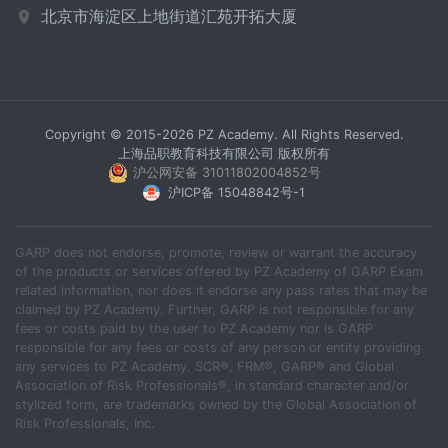
北京市海淀区上地街道汇苑开拓大厦
Copyright © 2015-2026 PZ Academy. All Rights Reserved.
上海品职教育科技有限公司 版权所有
沪公网安备 31011802004852号
沪ICP备 15048842号-1
GARP does not endorse, promote, review or warrant the accuracy
of the products or services offered by PZ Academy of GARP Exam
related information, nor does it endorse any pass rates that may be
claimed by PZ Academy. Further, GARP is not responsible for any
fees or costs paid by the user to PZ Academy nor is GARP
responsible for any fees or costs of any person or entity providing
any services to PZ Academy. SCR®, FRM®, GARP® and Global
Association of Risk Professionals®, in standard character and/or
stylized form, are trademarks owned by the Global Association of
Risk Professionals, Inc.