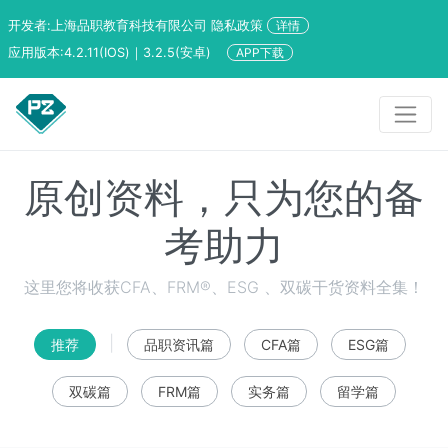
开发者:上海品职教育科技有限公司 隐私政策
详情
应用版本:4.2.11(IOS)｜3.2.5(安卓)
APP下载
原创资料，只为您的备
考助力
这里您将收获CFA、FRM®、ESG 、双碳干货资料全集！
|
推荐
品职资讯篇
CFA篇
ESG篇
双碳篇
FRM篇
实务篇
留学篇