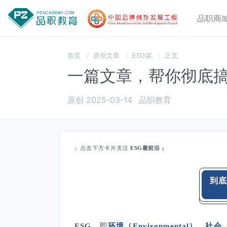
品职商
首页
原创文章
ESG篇
正文
一篇文章，帮你彻底搞
原创 2025-03-14
品职教育
↓
点击下方卡片关注
ESG最前沿
↓
到底
ESG
，即
环境（Environmental）、社会