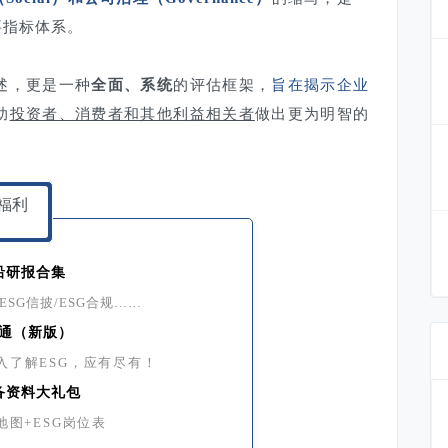
要指标体系。
述，更是一种
全面、系统
的评估框架，
旨在揭示企业
助
投资者、消费者和其他利益相关者
做出更为明智的
福利
沿研报合集
/ESG信披/ESG合规……
本通（新版）
入了解ESG，应有尽有！
必备资料大礼包
地图+ESG岗位表