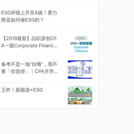
多行业居然是....
ESG评级上升至A级！赛力
斯是如何做ESG的？
【2019最新】品职原创CF
A一级Corporate Finance
知识框架图，专治遗忘 | 品
职学图
备考不是一场“自嗨”，我不
要「你觉得」｜CPA月学月
考，4次模考检验真知
王炸！新能源+ESG