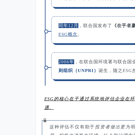
同年12月
，联合国发布了
《在乎者赢》
ESG概念
。
2006年
，在联合国环境署与联合国
则组织（UNPRI）
诞生，随之
ES
ESG的核心在于通过系统地评估企业在
遇。
这种评估不仅有助于
投资者做出更为