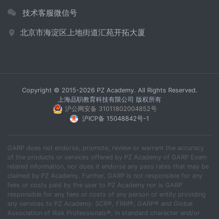
技术客服微信号
北京市海淀区上地街道汇苑开拓大厦
Copyright © 2015-2026 PZ Academy. All Rights Reserved.
上海品职教育科技有限公司 版权所有
沪公网安备 31011802004852号
沪ICP备 15048842号-1
GARP does not endorse, promote, review or warrant the accuracy
of the products or services offered by PZ Academy of GARP Exam
related information, nor does it endorse any pass rates that may be
claimed by PZ Academy. Further, GARP is not responsible for any
fees or costs paid by the user to PZ Academy nor is GARP
responsible for any fees or costs of any person or entity providing
any services to PZ Academy. SCR®, FRM®, GARP® and Global
Association of Risk Professionals®, in standard character and/or