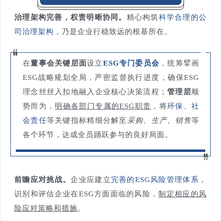
治理架构完善，权责明晰协同。
精心构筑
科学合理的公
司治理架构
，乃是企业行稳致远的根基所在。
在
董事会关键层面
设立
ESG专门委员会
，统筹擘画
ESG战略规划全局，严密监督执行进度，确保ESG
理念丝丝入扣地融入企业核心决策流程；
管理层
顺
势而为，
明确各部门专属的ESG职责
，将
环保、社
会责任
等关键指标精细分解至
采购、生产、销售
等
各个环节，达成全员踊跃参与的良好局面。
前瞻应对挑战。
企业应建立
完善的ESG风险管理体系
，
识别和评估企业在ESG方面面临的风险，
制定相应的风
险应对策略和措施
。