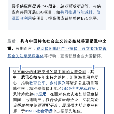
要求供应商
提供ESG报告、进行现场审核
等。与供
应商
共同开展ESG项目，
如
共同推进节能减排、资
源回收利用
等项目，提高供应链的整体ESG水平。
最后，
具有中国特色社会主义的公益慈善更是重中之
重。
长期而言，
资助贫困地区产业扶贫、设立专项慈善
基金关注罕见病群体
等行动，更能彰显企业大爱情怀。
这方面做的比较突出的是中国的大型公司
，其
中，
腾讯公益
多年来持之以恒，汇聚海量用户爱
心，推动
教育公平、乡村振兴
等诸多公益项目落
地生根，精准覆盖贫困地区
1500个
学校和村庄
，
累计筹款超
80亿元
，在面对突发灾难如新冠疫情
期间，迅速响应，
联合众多医药企业、互联网企
业搭建抗疫资源调配平台，展现强大社会责任担
当
，于
MSCI社会评级
中占据领先地位。