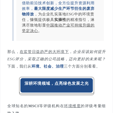
借助前沿技术创新，全方位提升资源利用
效率，
最大限度减少生产环节衍生的废弃
物排放
，为企业扎实落地ESG中的环境责
任，慷慨提供极具
实操性
的精准指引，淋
漓尽致地彰显
中国推动产业可持续升级的
坚定决心
。
那么，
在监管日益趋严的大环境下
，
企业应该如何提升
ESG评分，采取正确的公司战略，迈向更好的未来呢？
下面，我们从
环境、社会、治理
三个方面分别看看。
深耕环境领域，点亮绿色发展之光
全球知名的
MSCI
等评级机构在
环境维度
的评级考量细