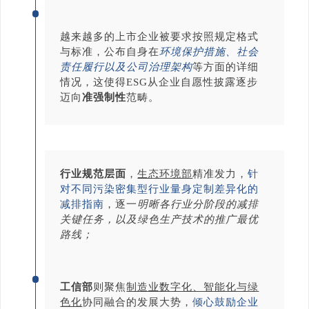
越来越多的上市企业被要求按照规定格式
与标准，公布自身在
环境保护措施、社会
责任履行以及公司治理架构
等方面的详细
情况，这使得ESG从企业自愿性披露逐步
迈向
准强制性
范畴。
行业规范层面
，
生态环境部
精准发力，
针
对不同污染密集型行业量身定制差异化的
减排指南
，逐一
明晰各行业分阶段的减排
关键任务，以及绿色生产技术的推广最优
路线；
工信部
则聚焦
制造业数字化、智能化与绿
色化
协同融合的发展大势，
倾心鼓励企业