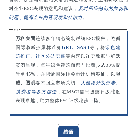
对企业ESG表现的意见和建议，
及
时回应他们的关切和
问题，提高企业的透明度和公信力。
万科集团
连续多年精心编制详细ESG报告，遵循
国际权威披露标准如
GRI、SASB
等，将
绿色建
筑推广、社区公益实践
等内容以详实数据与鲜活
案例呈现，每年绿色建筑面积占比稳步从30%提
升至45%，并
聘请国际顶尖审计机构鉴证
，以
坦
诚、透明
姿态回应市场关切，
大幅提升投资者、
消费者等各方信任
，在MSCI信息披露评级维度
表现卓越，助力整体ESG评级稳步上扬。
结语