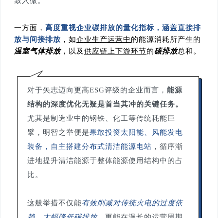
致入微。
一方面，
高度重视企业碳排放的量化指
标，涵盖直接排
放与间接排放
，如
企业生产运营中
的能源消耗所产生的
温室气体排放
，以及
供应链上下游环节
的
碳排放
总和。
对于矢志迈向更高ESG评级的企业而言，
能源
结构的深度优化无疑是首当其冲的关键任务。
尤其是制造业中的钢铁、化工等传统耗能巨
擘，明智之举便是
果敢投资太阳能、风能发电
装备，自主搭建分布式清洁能源电站
，循序渐
进地提升清洁能源于整体能源使用结构中的占
比。
这般举措不仅能
有效削减对传统火电的过度依
赖，大幅降低碳排放
，更能在漫长的运营周期