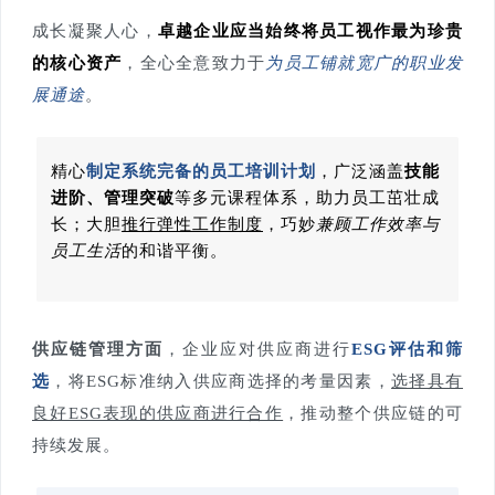
成长凝聚人心，
卓越企业应当始终将员工视作最为珍贵
的核心资产
，全心全意致力于
为员工铺就宽广的职业发
展通途
。
精心
制定系统完备的员工培训计划
，广泛涵盖
技能
进阶、管理突破
等多元课程体系，助力员工茁壮成
长；大胆
推行弹性工作制度
，巧妙
兼顾工作效率与
员工生活
的和谐平衡。
供应链管理方面
，企业应对供应商进行
ESG评估和筛
选
，将ESG标准纳入供应商选择的考量因素，
选择具有
良好ESG表现的供应商进行合作
，推动整个供应链的可
持续发展。