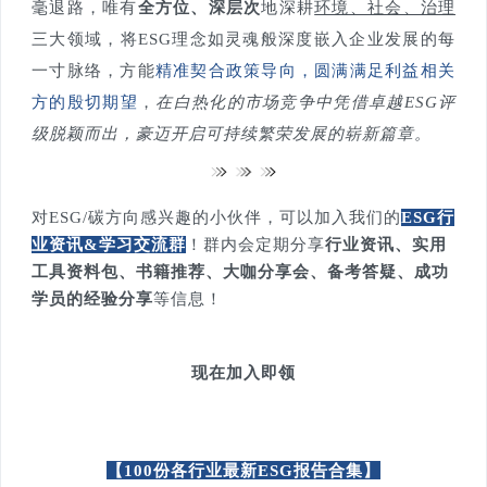
毫退路，唯有
全方位、深层次
地深耕
环境、社会、治理
三大领域，将ESG理念如灵魂般深度嵌入企业发展的每
一寸脉络，方能
精准契合政策导向，圆满满足利益相关
方的殷切期望
，
在白热化的市场竞争中凭借卓越ESG评
级脱颖而出，豪迈开启可持续繁荣发展的崭新篇章。
对ESG/碳方向感兴趣的小伙伴，可以加入我们的
ESG行
业资讯&学习交流群
！
群内会定期分享
行业资讯、实用
工具资料包、书籍推荐、大咖分享会、备考答疑、成功
学员的经验分享
等信息！
现在加入即领
【100份各行业最新ESG报告合集】