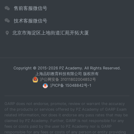
售前客服微信号
技术客服微信号
北京市海淀区上地街道汇苑开拓大厦
Copyright © 2015-2026 PZ Academy. All Rights Reserved.
上海品职教育科技有限公司 版权所有
沪公网安备 31011802004852号
沪ICP备 15048842号-1
GARP does not endorse, promote, review or warrant the accuracy
of the products or services offered by PZ Academy of GARP Exam
related information, nor does it endorse any pass rates that may be
claimed by PZ Academy. Further, GARP is not responsible for any
fees or costs paid by the user to PZ Academy nor is GARP
responsible for any fees or costs of any person or entity providing