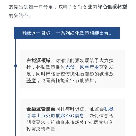
的提出犹如一声号角，吹响了各行各业向
绿色低碳转型
的集结令。
围绕这一目标，一系列细化政策相继出台。
在
能源领域
，对清洁能源发展给予大力扶
持，补贴政策促使
光伏、风电产业
蓬勃发
展，同时
严格管控传统化石能源的碳排放
强度
，倒逼高耗能企业节能减排。
金融监管层面
同样与时俱进。证监会
积极
引导上市公司披露ESG信息
，强化信息透
明度要求，推动资本市场将
ESG因素
纳入
投资决策考量。