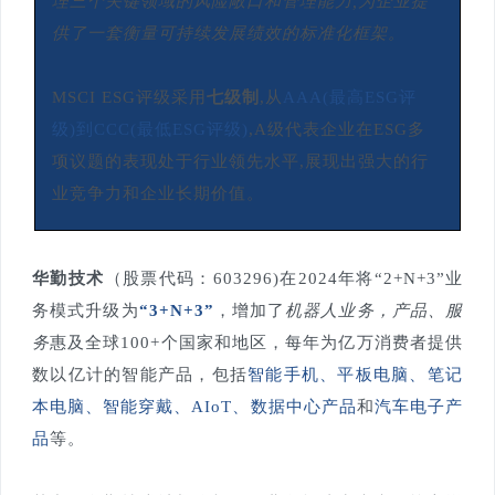
理三个关键领域的风险敞口和管理能力,为企业提
供了一套衡量可持续发展绩效的标准化框架。
MSCI ESG评级采用
七级制
,从
AAA(最高ESG评
级)到CCC(最低ESG评级)
,A级代表企业在ESG多
项议题的表现处于行业领先水平,展现出强大的行
业竞争力和企业长期价值。
华勤技术
（股票代码：603296)在2024年将“2+N+3”业
务模式升级为
“3+N+3”
，增加了
机器人业务，产品、服
务
惠及全球100+个国家和地区，每年为亿万消费者提供
数以亿计的智能产品，包括
智能手机、平板电脑、笔记
本电脑、智能穿戴、AIoT、数据中心产品
和
汽车电子产
品
等。