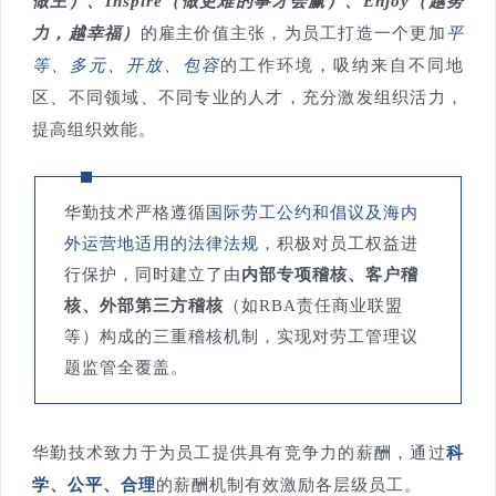
做主）、Inspire（做更难的事才会赢）、Enjoy（越努
力，越幸福）
的雇主价值主张，为员工打造一个更加
平
等、多元、开放、包容
的工作环境，吸纳来自不同地
区、不同领域、不同专业的人才，充分激发组织活力，
提高组织效能。
华勤技术严格遵循
国际劳工公约和倡议及海内
外运营地适用的法律法规
，积极对员工权益进
行保护，同时建立了由
内部专项稽核、客户稽
核、外部第三方稽核
（如RBA责任商业联盟
等）构成的三重稽核机制，实现对劳工管理议
题监管全覆盖。
华勤技术致力于为员工提供具有竞争力的薪酬，通过
科
学、公平、合理
的薪酬机制有效激励各层级员工。