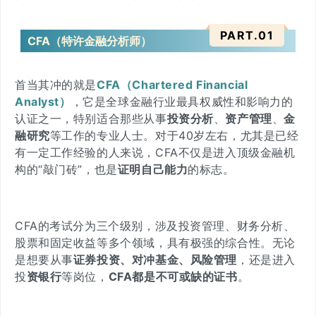
PART.
0
1
CFA（特许金融分析师）
首当其冲的就是
CFA（Chartered Financial
Analyst）
，它
是全球金融行业最具权威性和影响力的
认证之一，特别适合那些从事
投资分析
、
资产管理
、
金
融研究
等工作的专业人士。对于40岁左右，尤其是已经
有一定工作经验的人来说，CFA不仅是进入顶级金融机
构的“
敲门砖
”，也是
证明自己能力
的标志。
CFA的考试分为三个级别，
涉及投资管理、财务分析、
股票和固定收益等多个领域
，具有极强的综合性。无论
是想要从事
证券投资、对冲基金、风险管理
，还是进入
投
资银行
等岗位，
CFA都是不可或缺的证书
。