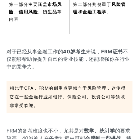
第一部分主要涵盖
市场风
第二部分则侧重于
风险管
险
、
信用风险
、
衍生品
等
理
和
金融工程学
。
内容
对于已经从事金融工作的
40岁考生
来说，
FRM证书
不
仅能够帮助你提升自己的专业技能，还能增强你在行业
中的竞争力。
相比于CFA，FRM的侧重点更倾向于风险管理，这使得
它在一些金融行业如银行、保险公司、投资公司等领域
非常受欢迎。
FRM的备考难度也不小，尤其是对
数学、统计学
的要求
较高。40岁的人在备考过程中可能
会感到一些挑战
，特