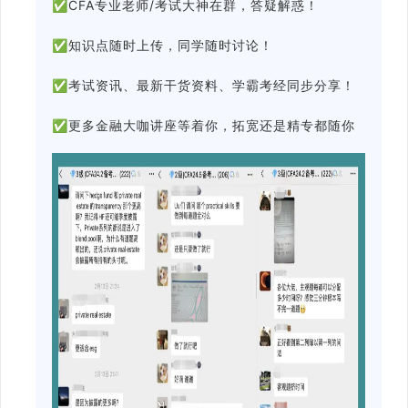
✅
CFA
专业老师/
考试大神在群，答疑解惑！
✅
知识点随时上传，同学随时讨论！
✅
考试资讯、最新干货资料、
学霸考经
同步分享
！
✅
更多金融大咖讲座等着你，拓宽还是精专都随你