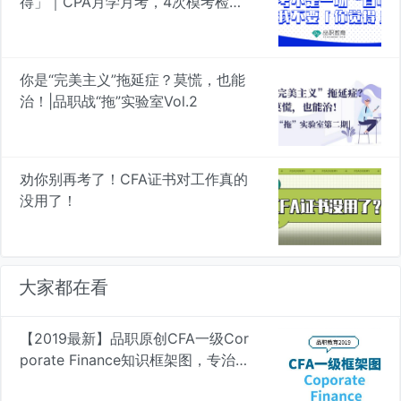
得」｜CPA月学月考，4次模考检验
真知
你是“完美主义”拖延症？莫慌，也能
治！|品职战“拖”实验室Vol.2
劝你别再考了！CFA证书对工作真的
没用了！
大家都在看
【2019最新】品职原创CFA一级Cor
porate Finance知识框架图，专治遗
忘 | 品职学图