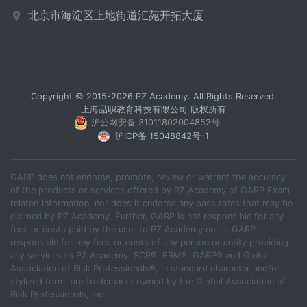
北京市海淀区上地街道汇苑开拓大厦
Copyright © 2015-2026 PZ Academy. All Rights Reserved.
上海品职教育科技有限公司 版权所有
沪公网安备 31011802004852号
沪ICP备 15048842号-1
GARP does not endorse, promote, review or warrant the accuracy
of the products or services offered by PZ Academy of GARP Exam
related information, nor does it endorse any pass rates that may be
claimed by PZ Academy. Further, GARP is not responsible for any
fees or costs paid by the user to PZ Academy nor is GARP
responsible for any fees or costs of any person or entity providing
any services to PZ Academy. SCR®, FRM®, GARP® and Global
Association of Risk Professionals®, in standard character and/or
stylized form, are trademarks owned by the Global Association of
Risk Professionals, Inc.