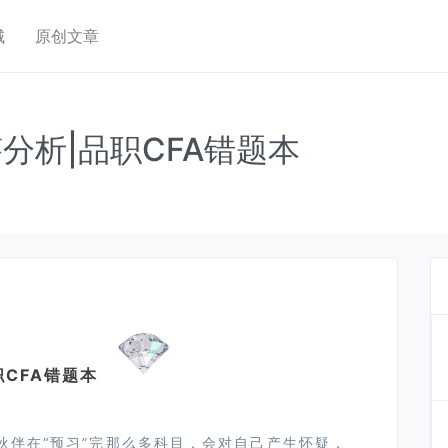
城
原创文章
分析|品职CFA错题本
职CFA错题本
伙伴在“预习”完那么多科⽬，会对⾃⼰产⽣怀疑，