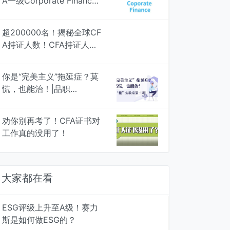
A一级Corporate Finance
知识框架图，专治遗忘 | 品
职学图
超200000名！揭秘全球CF
A持证人数！CFA持证人最
多行业居然是....
你是“完美主义”拖延症？莫
慌，也能治！|品职
战“拖”实验室Vol.2
劝你别再考了！CFA证书对
工作真的没用了！
大家都在看
ESG评级上升至A级！赛力
斯是如何做ESG的？