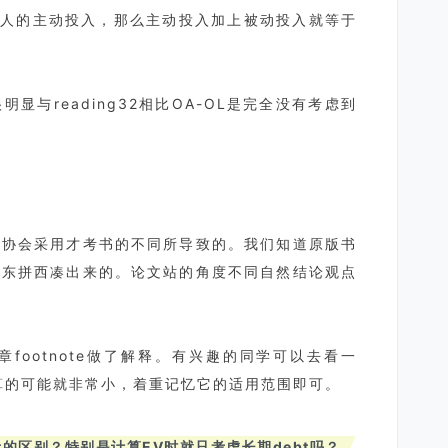
权人的主动投入，那么主动投入加上被动投入就等于
与reading32相比OA-OL是完全没有考虑到
于协会采用才考书的不同所导致的。我们知道原版书
文东拼西凑出来的。论文站的角度不同自然结论观点
footnote做了解释。有兴趣的同学可以去看一
计算的可能就非常小，着重记忆它的适用范围即可。
bt的
区别？
特别是计算EV时就只考虑长期debt吗？