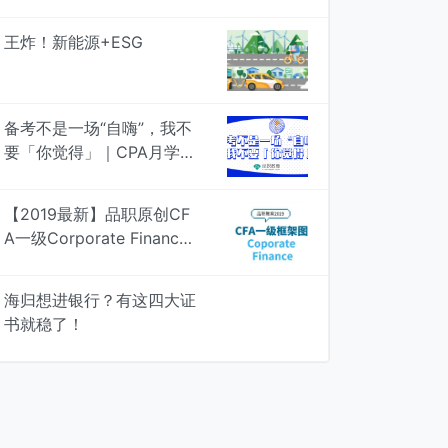
王炸！新能源+ESG
备考不是一场“自嗨”，我不
要「你觉得」｜CPA月学月
考，4次模考检验真知
【2019最新】品职原创CF
A一级Corporate Finance
知识框架图，专治遗忘 | 品
职学图
海归想进银行？有这四大证
书就稳了！