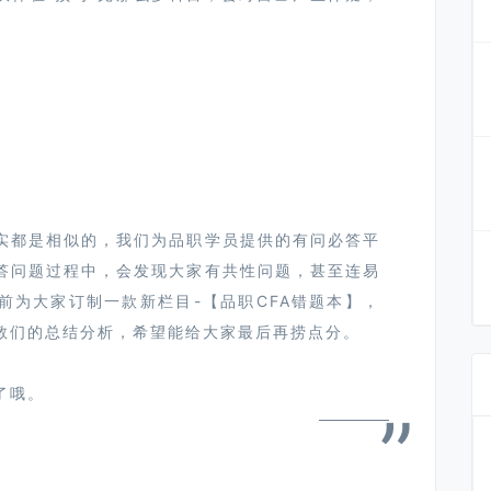
实都是相似的，我们为品职学员提供的有问必答平
答问题过程中，会发现⼤家有共性问题，甚⾄连易
前为⼤家订制⼀款新栏⽬-【品职CFA错题本】，
教们的总结分析，希望能给⼤家最后再捞点分。
了哦。
”