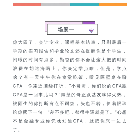
场景一
你大四了，会计专业，课程基本结束，只剩最后一
学期的实习报告和毕业论文还在提醒你是个学生，
闲暇的时间有点多，勤奋的你不会让这大把的时间
浪费在胡吃海喝上，你决定学点啥，但是，学点
啥？有一天中午你在食堂吃饭，听见隔壁桌在聊
CFA，你凑近脑袋打听，“小哥哥，你们说的CFA跟
CPA是一回事儿吗？”隔壁的哥正跟基友聊得火热，
被陌生的你打断有点不耐烦，头也不转，斜着眼珠
给你撂下一句，“差不多吧，都很牛逼就是了。”心想
不是金融专业你凭啥知道CFA，就把你怼一边去
了。