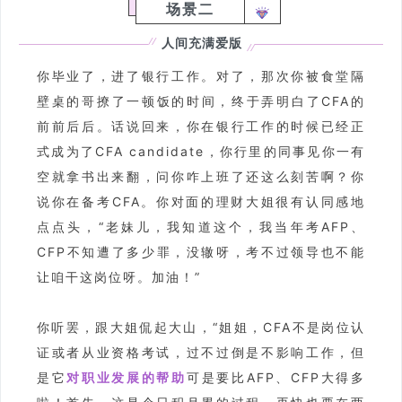
场景二
人间充满爱版
你毕业了，进了银行工作。对了，那次你被食堂隔
壁桌的哥撩了一顿饭的时间，终于弄明白了CFA的
前前后后。话说回来，你在银行工作的时候已经正
式成为了CFA candidate，你行里的同事见你一有
空就拿书出来翻，问你咋上班了还这么刻苦啊？你
说你在备考CFA。你对面的理财大姐很有认同感地
点点头，“老妹儿，我知道这个，我当年考AFP、
CFP不知遭了多少罪，没辙呀，考不过领导也不能
让咱干这岗位呀。加油！”
你听罢，跟大姐侃起大山，“姐姐，CFA不是岗位认
证或者从业资格考试，过不过倒是不影响工作，但
是它
对职业发展的帮助
可是要比AFP、CFP大得多