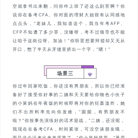
空就拿书出来翻，问你咋上班了还这么刻苦啊？你
说你在备考CFA。你对面的理财大姐很有认同感地
点点头，“老妹儿，我知道这个，我当年考AFP、
CFP不知遭了多少罪，没辙呀，考不过领导也不能
让咱干这岗位呀。加油！”你听罢想要辩驳却又无从
开口，憋了半天从牙缝里挤出一个字，“嗯！”
场景三
你过年回家吃饭，你还没有男朋友，所以你已经准
备好了接受你好事的二姨和天天要给你物色小伙子
的小舅妈在年夜饭的时候即将对你的狂轰滥炸，她
们不出所料率先向你发难，“囡囡，有男朋友不
啦？”你按事先演练好的话术迎战，“二姨，还没呢，
我现在在备考CFA，时间紧张，可没空谈朋友哦，
而且这个证考出来老厉害了。”你小舅妈接茬，“再厉