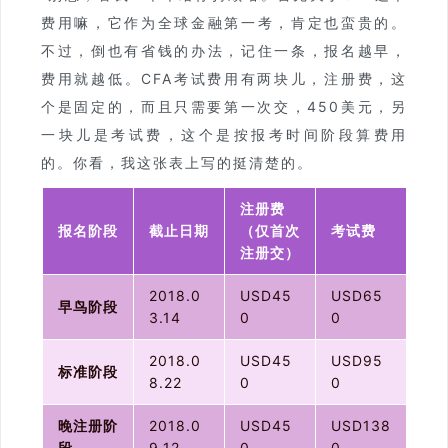
费用嘛，它作为全球金融第一考，肯定也蛮贵的。
不过，倒也有省钱的办法，记住一条，报名越早，
费用就越低。CFA考试费用有两块儿，注册费，这
个是固定的，而且只需要第一次交，450美元，另
一块儿是考试费，这个是按报考时间阶段算费用
的。你看，我这张表上写的挺清楚的。
注册费
报名阶段
截止日期
（仅首次
考试费
注册交）
2018.0
USD45
USD65
早鸟阶段
3.14
0
0
2018.0
USD45
USD95
标准阶段
8.22
0
0
晚注册阶
2018.0
USD45
USD138
段
9.12
0
0