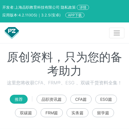
开发者:上海品职教育科技有限公司 隐私政策
详情
应用版本:4.2.11(IOS)｜3.2.5(安卓)
APP下载
原创资料，只为您的备
考助力
这里您将收获CFA、FRM®、ESG 、双碳干货资料全集！
|
推荐
品职资讯篇
CFA篇
ESG篇
双碳篇
FRM篇
实务篇
留学篇