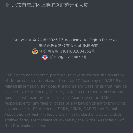
北京市海淀区上地街道汇苑开拓大厦
Copyright © 2015-2026 PZ Academy. All Rights Reserved.
上海品职教育科技有限公司 版权所有
沪公网安备 31011802004852号
沪ICP备 15048842号-1
GARP does not endorse, promote, review or warrant the accuracy
of the products or services offered by PZ Academy of GARP Exam
related information, nor does it endorse any pass rates that may be
claimed by PZ Academy. Further, GARP is not responsible for any
fees or costs paid by the user to PZ Academy nor is GARP
responsible for any fees or costs of any person or entity providing
any services to PZ Academy. SCR®, FRM®, GARP® and Global
Association of Risk Professionals®, in standard character and/or
stylized form, are trademarks owned by the Global Association of
Risk Professionals, Inc.