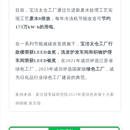
目前，宝洁太仓工厂通过引进新废水处理工艺实
现工艺
废水0排放
，每年冷冻机节能改造可
节约
173万kW·h的用电
。
在一系列节能减碳改造措施下，
宝洁太仓工厂行
政楼荣获LEED金奖，洗发护发车间和织物护理
车间荣获LEED银奖
，在2021年成功评选江苏省
绿色工厂，2023年成功评选国家级
绿色工厂
，成
为日化品行业绿色工厂建设的典范。
案例来源：
新京报零碳研究院2023年度绿色发展十大案
例揭晓 新京报