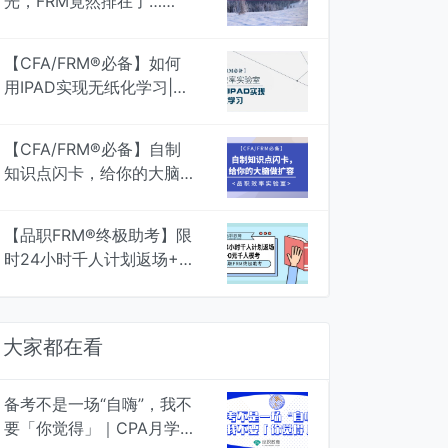
光，FRM竟然排在了……
【CFA/FRM®必备】如何
用IPAD实现无纸化学习|品
职效率实验室
【CFA/FRM®必备】自制
知识点闪卡，给你的大脑做
扩容｜品职效率实验室
【品职FRM®终极助考】限
时24小时千人计划返场+0
元千人模考，翻盘在此一举
大家都在看
备考不是一场“自嗨”，我不
要「你觉得」｜CPA月学月