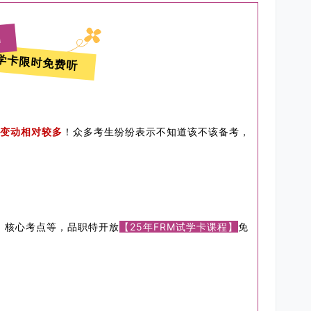
M
学卡限时免费听
级变动相对较多
！
众多考生纷纷表示不知道该不该备考，
、核心考点等，品职特开放
【25年FRM试学卡课程】
免