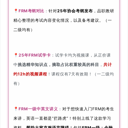
📍
FRM考纲对比
：
针对
25年协会考纲发布
，品职教研
精心整理的考试内容变化情况，以及备考建议。（一
二级均有）
📍
25年FRM试学卡
：试学卡
均为视频课，从正价课
中
挑选精华知识点，摘取占比权重较高的科目
，
共计
约12h的视频课程
！课程仅有7天有效期！（一二级均
有）
📍
FRM一级中英文讲义
：
对于想快速入门FRM的考生
来讲，英语一直都是“拦路虎”！特别上线了这款学习
资料，
帮助大家克服语言障碍
！包括
FRM一级：
金融