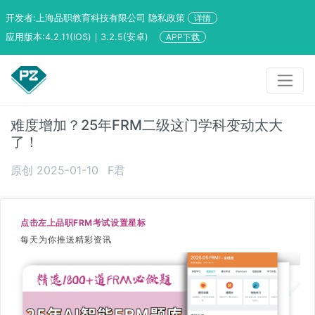
开发者:上海品职教育科技有限公司 隐私政策
详情
应用版本:4.2.11(IOS)｜3.2.5(安卓)
APP下载
难度增加？25年FRM二级这门学科变动太大
了！
原创 2025-01-10
F君
点击左上品职FRM考试设置星标
每天为你推送精彩资讯