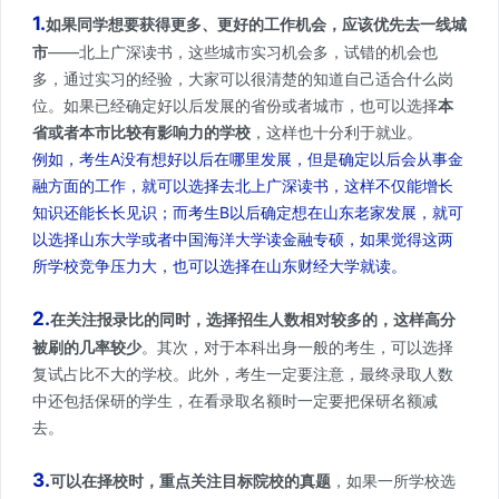
1.
如果同学想要获得更多、更好的工作机会，应该优先去一线城
市
——北上广深读书，这些城市实习机会多，试错的机会也
多，通过实习的经验，大家可以很清楚的知道自己适合什么岗
位。如果已经确定好以后发展的省份或者城市，也可以选择
本
省或者本市比较有影响力的学校
，这样也十分利于就业。
例如，考生A没有想好以后在哪里发展，但是确定以后会从事金
融方面的工作，就可以选择去北上广深读书，这样不仅能增长
知识还能长长见识；而考生B以后确定想在山东老家发展，就可
以选择山东大学或者中国海洋大学读金融专硕，如果觉得这两
所学校竞争压力大，也可以选择在山东财经大学就读。
2.
在关注报录比的同时，选择招生人数相对较多的，这样高分
被刷的几率较少
。其次，对于本科出身一般的考生，可以选择
复试占比不大的学校。此外，考生一定要注意，最终录取人数
中还包括保研的学生，在看录取名额时一定要把保研名额减
去。
3.
可以在择校时，重点关注目标院校的真题
，如果一所学校选