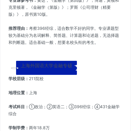
专业课参考书：
黄达，《金融学（第四版）》；博迪，莫顿和
克里顿著，《金融学（第版）》；罗斯《公司理财（精要
版）》，原书第10版。
推荐理由：
考察396经综，适合数学不好的同学。专业课题型
较为基础分为名词解释、简答题、计算题和论述题，无选择题
和判断题。适合基础一般，想要名校头衔的考生。
上海外国语大学金融专硕
学校层级：
211院校
地理位置：
上海
考试科目：
①政治；②英语二；③396经综；④431金融学
综合
学制学费：
两年18.8万