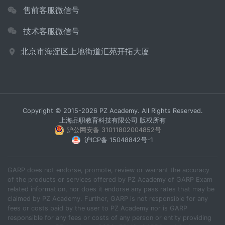
售前客服微信号
技术客服微信号
北京市海淀区上地街道汇苑开拓大厦
Copyright © 2015-2026 PZ Academy. All Rights Reserved.
上海品职教育科技有限公司 版权所有
沪公网安备 31011802004852号
沪ICP备 15048842号-1
GARP does not endorse, promote, review or warrant the accuracy
of the products or services offered by PZ Academy of GARP Exam
related information, nor does it endorse any pass rates that may be
claimed by PZ Academy. Further, GARP is not responsible for any
fees or costs paid by the user to PZ Academy nor is GARP
responsible for any fees or costs of any person or entity providing