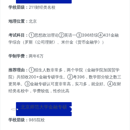
学校层级：
211财经类名校
地理位置：
北京
考试科目：
①思想政治理论②英语一③396经综④431金融
学综合（罗斯《公司理财》、米什金《货币金融学》）
学制学费：
两年6万
推荐理由：
①招生人数非常多，两个学院（金融学院加国贸学
院）共招收200+金融专硕学生。②考396，数学部分较之数三
更简单。③金融专硕认可度非常高，实习多，就业好。④在财
经类名校中，学费较低，性价比高
北京师范大学金融专硕
学校层级：
985院校