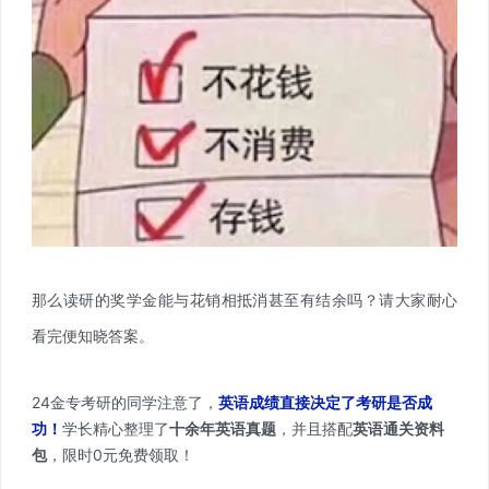
那么读研的奖学金能与花销相抵消甚至有结余吗？请大家耐心
看完便知晓答案。
24金专考研的同学注意了，
英语成绩直接决定了考研是否成
功
！
学长精心整理了
十余年英语真题
，并且搭配
英语通关资料
包
，限时0元免费领取！