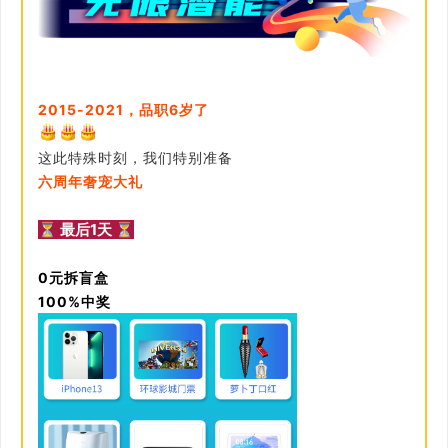
2015-2021，品职6岁了
这此特殊时刻，我们特别准备
六周年奢宠大礼
⏳ 最后1天 ⏳
0元拆盲盒
100%中奖