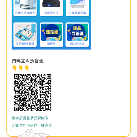
扫码立即拆盲盒
👇
👇👇
跳转后需登录品职账号
无账号的小伙伴一键注册